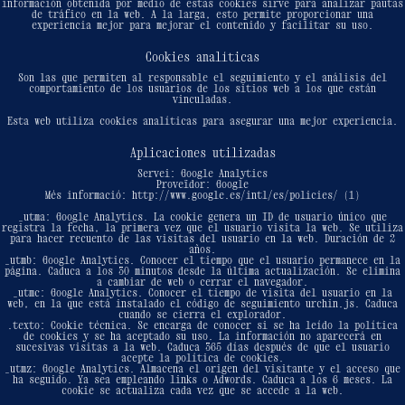
información obtenida por medio de estas cookies sirve para analizar pautas
de tráfico en la web. A la larga, esto permite proporcionar una
experiencia mejor para mejorar el contenido y facilitar su uso.
Cookies analíticas
Son las que permiten al responsable el seguimiento y el análisis del
comportamiento de los usuarios de los sitios web a los que están
vinculadas.
Esta web utiliza cookies analíticas para asegurar una mejor experiencia.
Aplicaciones utilizadas
Servei: Google Analytics
Proveïdor: Google
Més informació: http://www.google.es/intl/es/policies/ (1)
_utma: Google Analytics. La cookie genera un ID de usuario único que
registra la fecha, la primera vez que el usuario visita la web. Se utiliza
para hacer recuento de las visitas del usuario en la web. Duración de 2
años.
_utmb: Google Analytics. Conocer el tiempo que el usuario permanece en la
página. Caduca a los 30 minutos desde la última actualización. Se elimina
a cambiar de web o cerrar el navegador.
_utmc: Google Analytics. Conocer el tiempo de visita del usuario en la
web, en la que está instalado el código de seguimiento urchin.js. Caduca
cuando se cierra el explorador.
.texto: Cookie técnica. Se encarga de conocer si se ha leído la política
de cookies y se ha aceptado su uso. La información no aparecerá en
sucesivas visitas a la web. Caduca 365 días después de que el usuario
acepte la política de cookies.
_utmz: Google Analytics. Almacena el origen del visitante y el acceso que
ha seguido. Ya sea empleando links o Adwords. Caduca a los 6 meses. La
cookie se actualiza cada vez que se accede a la web.