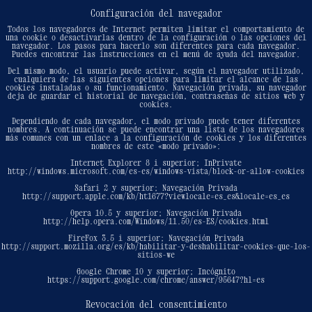
Configuración del navegador
Todos los navegadores de Internet permiten limitar el comportamiento de
una cookie o desactivarlas dentro de la configuración o las opciones del
navegador. Los pasos para hacerlo son diferentes para cada navegador.
Puedes encontrar las instrucciones en el menú de ayuda del navegador.
Del mismo modo, el usuario puede activar, según el navegador utilizado,
cualquiera de las siguientes opciones para limitar el alcance de las
cookies instaladas o su funcionamiento. Navegación privada, su navegador
deja de guardar el historial de navegación, contraseñas de sitios web y
cookies.
Dependiendo de cada navegador, el modo privado puede tener diferentes
nombres. A continuación se puede encontrar una lista de los navegadores
más comunes con un enlace a la configuración de cookies y los diferentes
nombres de este «modo privado»:
Internet Explorer 8 i superior; InPrivate
http://windows.microsoft.com/es-es/windows-vista/block-or-allow-cookies
Safari 2 y superior; Navegación Privada
http://support.apple.com/kb/ht1677?viewlocale=es_es&locale=es_es
Opera 10.5 y superior; Navegación Privada
http://help.opera.com/Windows/11.50/es-ES/cookies.html
FireFox 3.5 i superior; Navegación Privada
http://support.mozilla.org/es/kb/habilitar-y-deshabilitar-cookies-que-los-
sitios-we
Google Chrome 10 y superior; Incógnito
https://support.google.com/chrome/answer/95647?hl=es
Revocación del consentimiento